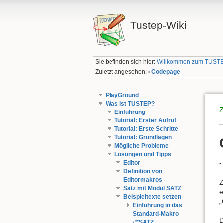
Tustep-Wiki
Sie befinden sich hier:
Willkommen zum TUSTE
Zuletzt angesehen:
Codepage
•
PlayGround
Was ist TUSTEP?
Z
Einführung
Tutorial: Erster Aufruf
Tutorial: Erste Schritte
Tutorial: Grundlagen
Mögliche Probleme
Lösungen und Tipps
Editor
Definition von
Editormakros
Satz mit Modul SATZ
e
Beispieltexte setzen
„
Einführung in das
Standard-Makro
#*SATZ