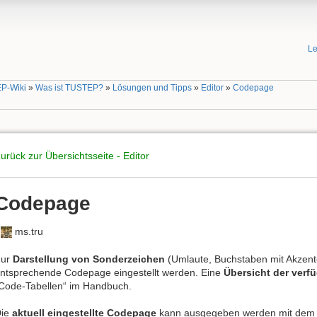
Le
P-Wiki
»
Was ist TUSTEP?
»
Lösungen und Tipps
»
Editor
»
Codepage
urück zur Übersichtsseite - Editor
Codepage
-
ms.tru
Zur
Darstellung von Sonderzeichen
(Umlaute, Buchstaben mit Akzente
ntsprechende Codepage eingestellt werden. Eine
Übersicht der verf
Code-Tabellen“ im Handbuch.
Die
aktuell eingestellte Codepage
kann ausgegeben werden mit de