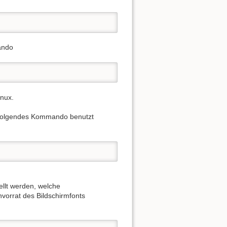
ando
inux.
n folgendes Kommando benutzt
ellt werden, welche
orrat des Bildschirmfonts