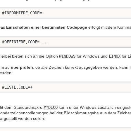
#INFORMIERE,CODE=+
Das
Einschalten einer bestimmten Codepage
erfolgt mit dem Komm
#DEFINIERE,CODE=....
ierbei bieten sich an die Option
WINDOWS
für Windows und
LINUX
für L
Um zu
überprüfen
, ob alle Zeichen korrekt ausgegeben werden, kan
erden:
#LISTE,CODE=+
it dem Standardmakro
#*DECO
kann unter Windows zusätzlich eingest
onderzeichencodierungen bei der Bildschirmausgabe aus dem Zeichenv
argestellt werden sollen: